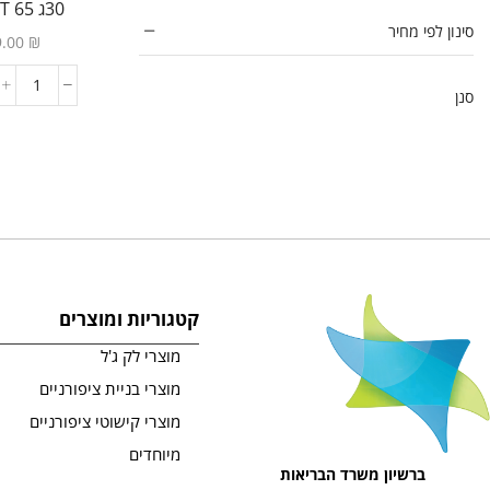
30ג 65 JULIET
גלי גל - גל סמיך שלא מתפלס
(3)
סינון לפי מחיר
9.00
₪
גלי טיפס
(14)
מדבקות סיליקון Duet
(1)
סנן
פוליג'ל חכם
(42)
תבניות הפוכות Silhouette
(8)
ג'ל לפיסול תלת מימד בצבעים
(10)
ג'לי טיפס
(6)
טופים
(13)
טופ מבריק ללא נטרול
(1)
קטגוריות ומוצרים
טופ מתקן ICE PINK
(1)
מוצרי לק ג'ל
טופ מתקן LAVENDER
(1)
מוצרי בניית ציפורניים
טופ מתקן MILKY
(1)
מוצרי קישוטי ציפורניים
טופ עוגייה
(1)
מיוחדים
טופ פוייל זהב
(1)
ברשיון משרד הבריאות