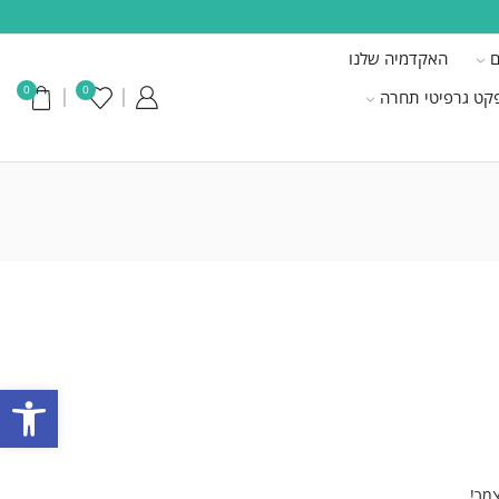
ם
האקדמיה שלנו
0
0
קט גרפיטי תחרה
פתח סרגל
צמך!