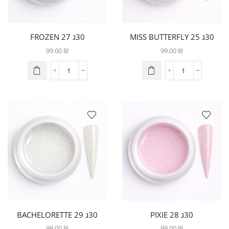
30ג 25 MISS BUTTERFLY
30ג 27 FROZEN
99.00
₪
99.00
₪
30ג 28 PIXIE
30ג 29 BACHELORETTE
99.00
₪
99.00
₪