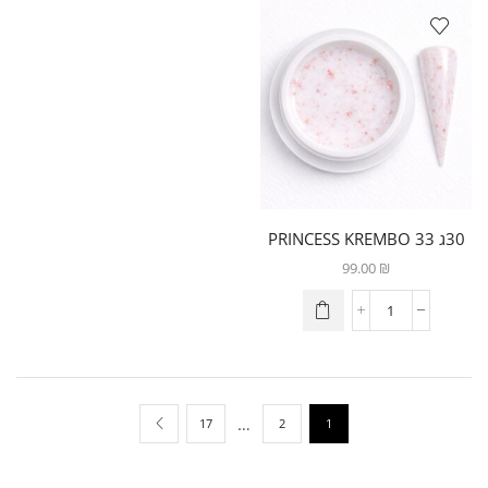
30ג 33 PRINCESS KREMBO
99.00
₪
…
17
2
1