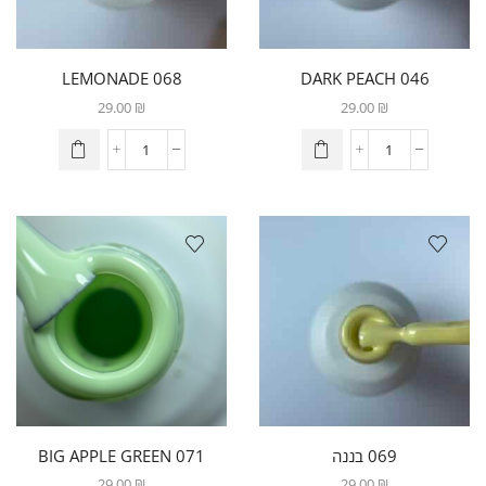
068 LEMONADE
046 DARK PEACH
29.00
₪
29.00
₪
069 בננה
071 BIG APPLE GREEN
29.00
₪
29.00
₪