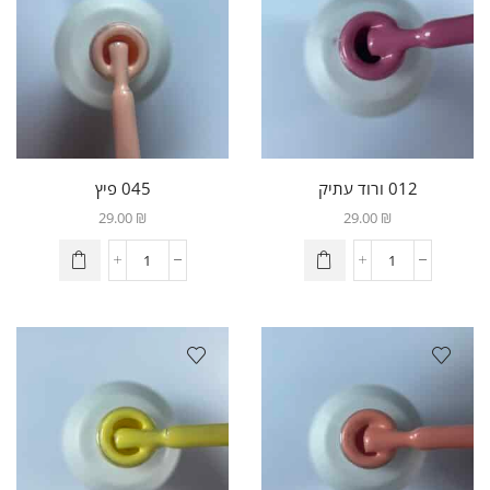
012 ורוד עתיק
045 פיץ
29.00
₪
29.00
₪