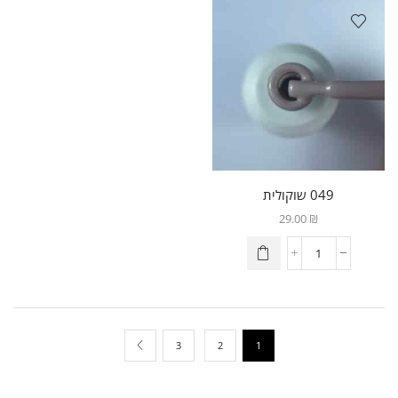
049 שוקולית
29.00
₪
3
2
1