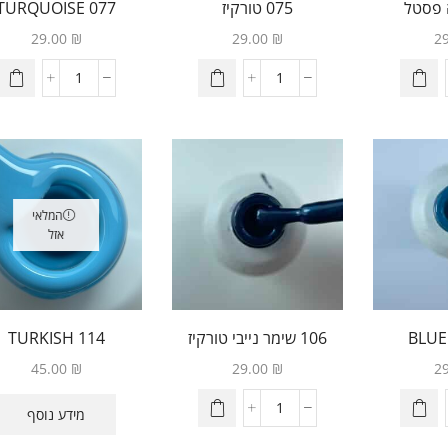
075 טורקיז
077 TURQUOISE
LAGON
29.00
₪
29.00
₪
2
המלאי
אזל
106 שימר נייבי טורקיז
114 TURKISH
TURQOISE
45.00
₪
29.00
₪
2
מידע נוסף