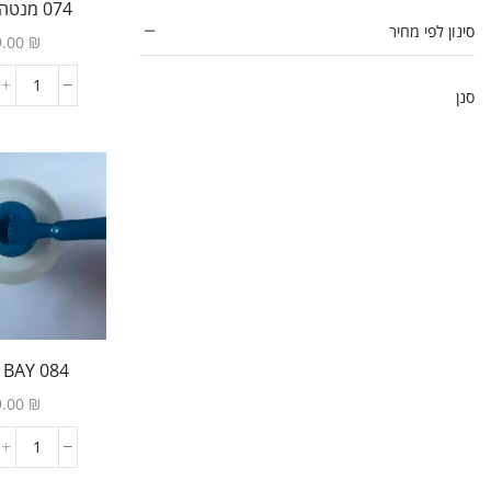
074 מנטה פסטל
גלי גל - גל סמיך שלא מתפלס
(3)
סינון לפי מחיר
9.00
₪
גלי טיפס
(14)
מדבקות סיליקון Duet
(1)
סנן
פוליג'ל חכם
(42)
תבניות הפוכות Silhouette
(8)
ג'ל לפיסול תלת מימד בצבעים
(10)
ג'לי טיפס
(6)
טופים
(13)
טופ מבריק ללא נטרול
(1)
טופ מתקן ICE PINK
(1)
084 BLUE BAY
טופ מתקן LAVENDER
(1)
9.00
₪
טופ מתקן MILKY
(1)
טופ עוגייה
(1)
טופ פוייל זהב
(1)