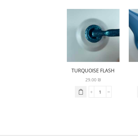
TURQUOISE FLASH
DIAMONDS 143
29.00
₪