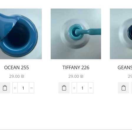
255 OCEAN
226 TIFFANY
146 GEA
T
29.00
₪
29.00
₪
2