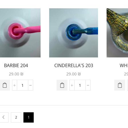
204 BARBIE
203 CINDERELLA'S
202 W
SHOW
CH
29.00
₪
29.00
₪
2
2
1