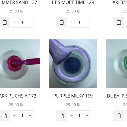
137 SHIMMER SAND
129 LT'S MOET TIME
29.00
₪
29.00
₪
2
2 DARK PUCHSIA
169 PURPLE MILKY
164 DUBAI 
PEARL
UNICORN
G
29.00
₪
29.00
₪
2