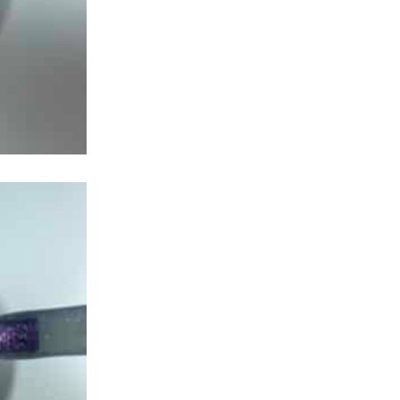
טופ פוייל ירוק
(1)
טופ פוייל כחול
(1)
טופ פרינססה
(1)
טופ קונפטי וורוד
(1)
טופ קונפטי סגול וורוד
(1)
טופ שברי ביצה
(1)
כל הגוונים
(281)
אדומים
(31)
אפורים
(17)
אפקט אבקת כרום מטאלי
(40)
אפקט אורורה[שימר זהב]
(23)
בורדו
(20)
בת הים
(14)
גווני בסיס לפרנץ חצי שקופים
(12)