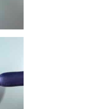
לבנים
(9)
ניאונים
(32)
ניודים
(39)
סגולים
(56)
עין החתול 9D חדש! קולקציית COSMICAT
(8)
פאני באני בגוונים
(9)
פיץ אפרסק
(15)
פלאש
(15)
פתיתי פוייל וקונפטי עדיניים
(17)
צבעי גלידה פסטל
(39)
צהובים
(10)
קורל אדום כתום
(2)
רוז גולד
(3)
שחורים
(4)
שימרים ופנינה
(40)