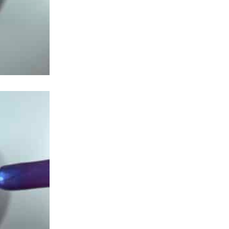
גווני בסיס לפרנץ חצי שקופים עם גליטרים עדינים
(9)
גוונים כהים כמעט שחורים
(21)
גליטרים נצנצים
(64)
ויטראז - גוונים שקופים צבעוניים
(5)
ורודים
(64)
זהב
(11)
חומים
(27)
טופ מאט קטיפה
(1)
טורקיזים/מנטה
(14)
יוניקורן
(3)
ירוקים
(26)
כחולים
(29)
כסף
(6)
כתומים
(29)