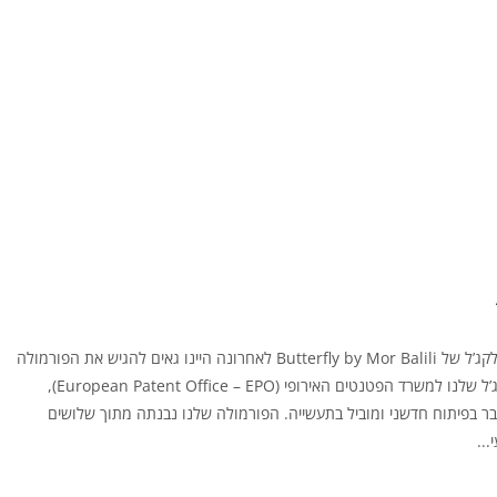
הסיפור מאחורי גווני הלקג’ל של Butterfly by Mor Balili לאחרונה היינו גאים להגיש את הפורמולה
הייחודית של גווני הלקג’ל שלנו למשרד הפטנטים האירופי (European Patent Office – EPO),
ר בפיתוח חדשני ומוביל בתעשייה. הפורמולה שלנו נבנתה מתוך שלושים
...