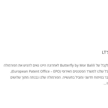
הסיפור מאחורי גווני הלקג’ל של Butterfly by Mor Balili לאחרונה היינו גאים להגיש את הפורמולה
הייחודית של גווני הלקג’ל שלנו למשרד הפטנטים האירופי (European Patent Office – EPO),
ר בפיתוח חדשני ומוביל בתעשייה. הפורמולה שלנו נבנתה מתוך שלושים
...