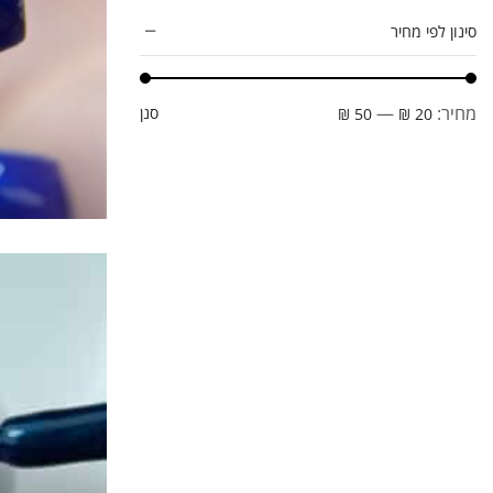
גלי גל - גל סמיך שלא מתפלס
(3)
סינון לפי מחיר
גלי טיפס
(14)
מדבקות סיליקון Duet
(1)
מחיר:
—
סנן
50 ₪
20 ₪
פוליג'ל חכם
(42)
תבניות הפוכות Silhouette
(8)
ג'ל לפיסול תלת מימד בצבעים
(10)
ג'לי טיפס
(6)
טופים
(13)
טופ מבריק ללא נטרול
(1)
טופ מתקן ICE PINK
(1)
טופ מתקן LAVENDER
(1)
טופ מתקן MILKY
(1)
טופ עוגייה
(1)
טופ פוייל זהב
(1)