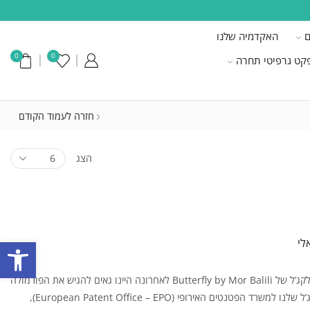
ם
האקדמיה שלנו
0
0
קט גרפיטי תחרה
חזרה לעמוד הקודם
הצג
פתח סרגל
הסיפור מאחורי גווני הלקג’ל של Butterfly by Mor Balili לאחרונה היינו גאים להגיש את הפורמולה
הייחודית של גווני הלקג’ל שלנו למשרד הפטנטים האירופי (European Patent Office – EPO),