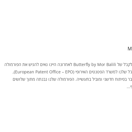
הסיפור מאחורי גווני הלקג’ל של Butterfly by Mor Balili לאחרונה היינו גאים להגיש את הפורמולה
הייחודית של גווני הלקג’ל שלנו למשרד הפטנטים האירופי (European Patent Office – EPO),
ר בפיתוח חדשני ומוביל בתעשייה. הפורמולה שלנו נבנתה מתוך שלושים
...