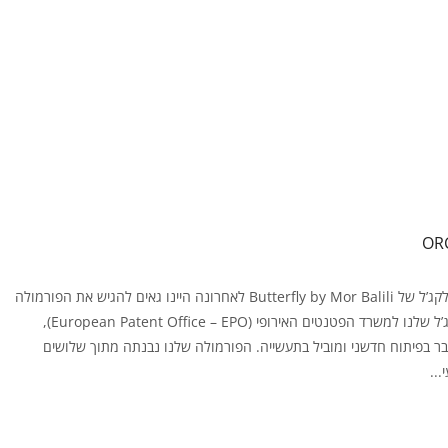
הסיפור מאחורי גווני הלקג’ל של Butterfly by Mor Balili לאחרונה היינו גאים להגיש את הפורמולה
הייחודית של גווני הלקג’ל שלנו למשרד הפטנטים האירופי (European Patent Office – EPO),
ר בפיתוח חדשני ומוביל בתעשייה. הפורמולה שלנו נבנתה מתוך שלושים
...