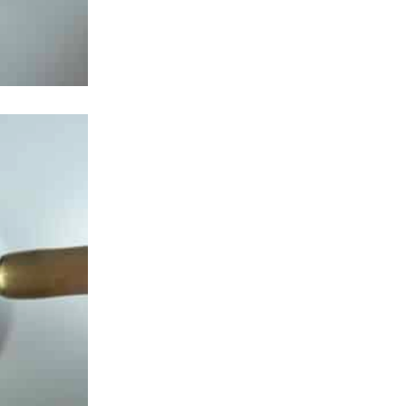
שמנת/ קרם/ בז'
(5)
תכלת
(17)
מקשרים
(41)
בילדר גל - גל בנייה בבקבוק
(24)
פריימר
(1)
ראבר בייסים
(16)
קישוטי ציפורניים
(31)
Gummy Gel - גל לפיסול / צארמים / הבלטות
(11)
Line Art - גל מקצועי לציור
(2)
+6 more