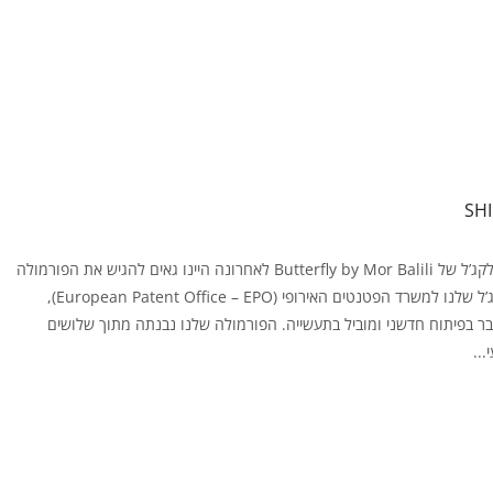
הסיפור מאחורי גווני הלקג’ל של Butterfly by Mor Balili לאחרונה היינו גאים להגיש את הפורמולה
הייחודית של גווני הלקג’ל שלנו למשרד הפטנטים האירופי (European Patent Office – EPO),
ר בפיתוח חדשני ומוביל בתעשייה. הפורמולה שלנו נבנתה מתוך שלושים
...