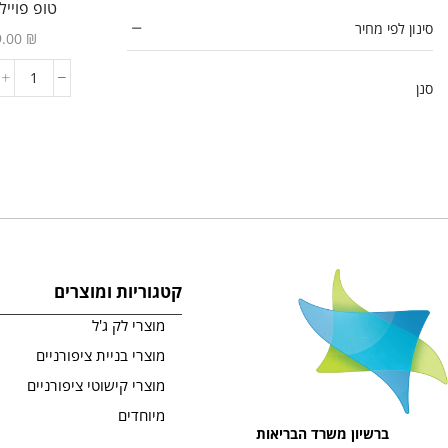
טופ פוייל
גלי גל - גל סמיך שלא מתפלס
(3)
סינון לפי מחיר
9.00
₪
גלי טיפס
(14)
מדבקות סיליקון Duet
(1)
סנן
פוליג'ל חכם
(42)
תבניות הפוכות Silhouette
(8)
ג'ל לפיסול תלת מימד בצבעים
(10)
ג'לי טיפס
(6)
טופים
(13)
טופ מבריק ללא נטרול
(1)
קטגוריות ומוצרים
טופ מתקן ICE PINK
(1)
מוצרי לק ג'ל
טופ מתקן LAVENDER
(1)
מוצרי בניית ציפורניים
טופ מתקן MILKY
(1)
מוצרי קישוטי ציפורניים
טופ עוגייה
(1)
מיוחדים
טופ פוייל זהב
(1)
ברשיון משרד הבריאות