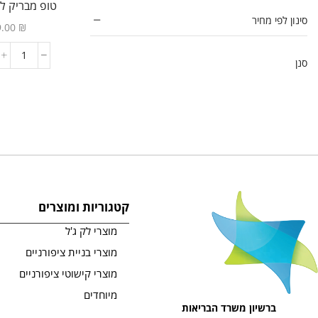
טופ מבריק לל
גלי גל - גל סמיך שלא מתפלס
(3)
סינון לפי מחיר
9.00
₪
גלי טיפס
(14)
מדבקות סיליקון Duet
(1)
סנן
פוליג'ל חכם
(42)
תבניות הפוכות Silhouette
(8)
ג'ל לפיסול תלת מימד בצבעים
(10)
ג'לי טיפס
(6)
טופים
(13)
טופ מבריק ללא נטרול
(1)
קטגוריות ומוצרים
טופ מתקן ICE PINK
(1)
מוצרי לק ג'ל
טופ מתקן LAVENDER
(1)
מוצרי בניית ציפורניים
טופ מתקן MILKY
(1)
מוצרי קישוטי ציפורניים
טופ עוגייה
(1)
מיוחדים
טופ פוייל זהב
(1)
ברשיון משרד הבריאות